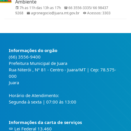
Ambiente
7h as 11h das 13h as 17h
66 3556-3335/ 66 98437
9268
agronegocio@juara.mt.gov.br
Acessos: 3303
Informações do orgão
(66) 3556-9400
Prefeitura Municipal de Juara
Rua Niterói , Nº 81 - Centro - Juara/MT | Cep: 78.575-
000
Juara
Horário de Atendimento:
Segunda à sexta | 07:00 às 13:00
Informações da carta de serviços
Lei Federal 13.460